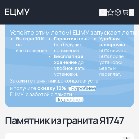
Успейте этим летом! ЕЦМУ запускает летн
Выгода 10%
Гарантия цены
Удобная
на
без будущих
рассрочка:
изготовление.
повышений.
50% сейчас,
Бесплатное
50% после
хранение
до
установки.
удобной даты
Без % и
установки.
переплат.
Закажите памятник до конца августа
и получите
скидку 10%
Подробнее
ЕЦМУ, с заботой о памяти
Подробнее
Памятник из гранита Я1747