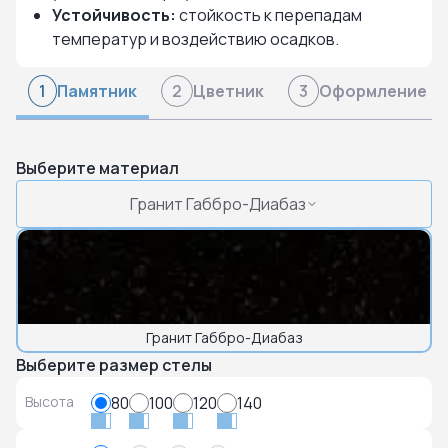
Устойчивость:
стойкость к перепадам
температур и воздействию осадков.
Памятник
Цветник
Оформление
1
2
3
Выберите материал
Гранит Габбро-Диабаз
Гранит Габбро-Диабаз
Выберите размер стелы
Высота
80
100
120
140