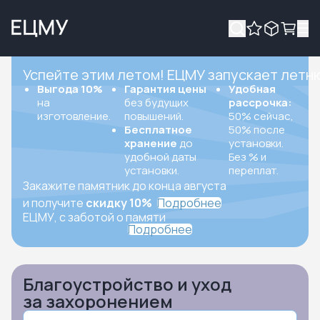
Успейте этим летом! ЕЦМУ запускает летн
Выгода 10%
Гарантия цены
Удобная
на
без будущих
рассрочка:
изготовление.
повышений.
50% сейчас,
Бесплатное
50% после
хранение
до
установки.
удобной даты
Без % и
установки.
переплат.
Закажите памятник до конца августа
и получите
скидку 10%
Подробнее
ЕЦМУ, с заботой о памяти
Подробнее
Благоустройство и уход
за захоронением