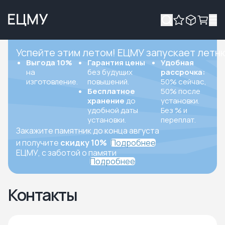
Успейте этим летом! ЕЦМУ запускает летн
Выгода 10%
Гарантия цены
Удобная
на
без будущих
рассрочка:
изготовление.
повышений.
50% сейчас,
Бесплатное
50% после
хранение
до
установки.
удобной даты
Без % и
установки.
переплат.
Закажите памятник до конца августа
и получите
скидку 10%
Подробнее
ЕЦМУ, с заботой о памяти
Подробнее
Контакты