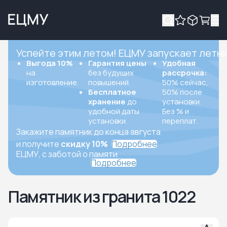
Успейте этим летом! ЕЦМУ запускает летн
Выгода 10%
Гарантия цены
Удобная
на
без будущих
рассрочка:
изготовление.
повышений.
50% сейчас,
Бесплатное
50% после
хранение
до
установки.
удобной даты
Без % и
установки.
переплат.
Закажите памятник до конца августа
и получите
скидку 10%
Подробнее
ЕЦМУ, с заботой о памяти
Подробнее
Памятник из гранита 1022