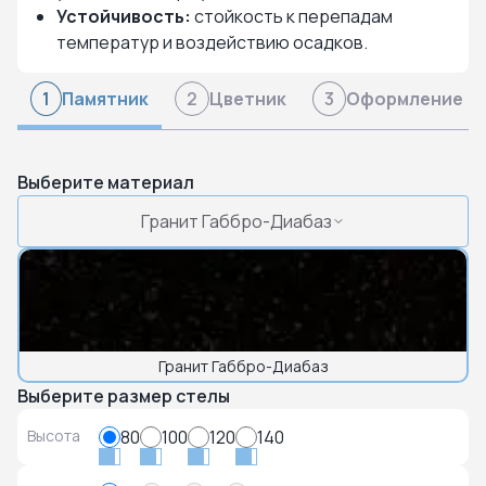
Устойчивость:
стойкость к перепадам
температур и воздействию осадков.
Памятник
Цветник
Оформление
1
2
3
Выберите материал
Гранит Габбро-Диабаз
Гранит Габбро-Диабаз
Выберите размер стелы
Высота
80
100
120
140