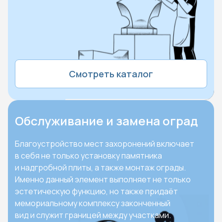
Смотреть каталог
Обслуживание и замена оград
Благоустройство мест захоронений включает
в себя не только установку памятника
и надгробной плиты, а также монтаж ограды.
Именно данный элемент выполняет не только
эстетическую функцию, но также придаёт
мемориальному комплексу законченный
вид и служит границей между участками.