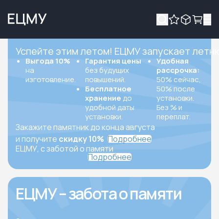
Успейте этим летом! ЕЦМУ запускает летн
Выгода 10%
Гарантия цены
Удобная
на
без будущих
рассрочка:
изготовление.
повышений.
50% сейчас,
Бесплатное
50% после
хранение
до
установки.
удобной даты
Без % и
установки.
переплат.
Закажите памятник до конца августа
и получите
скидку 10%
Подробнее
ЕЦМУ, с заботой о памяти
Подробнее
ЕЦМУ – забота о памяти