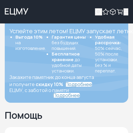
Успейте этим летом! ЕЦМУ запускает летн
Выгода 10%
Гарантия цены
Удобная
на
без будущих
рассрочка:
изготовление.
повышений.
50% сейчас,
Бесплатное
50% после
хранение
до
установки.
удобной даты
Без % и
установки.
переплат.
Закажите памятник до конца августа
и получите
скидку 10%
Подробнее
ЕЦМУ, с заботой о памяти
Подробнее
Помощь