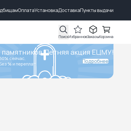
адбищам
Оплата
Установка
Доставка
Пункты выдачи
Поиск
Избранное
Заказы
Корзина
 памятников.
Летняя акция ЕЦМУ!
50% сейчас,
Подробнее
Без % и переплат.