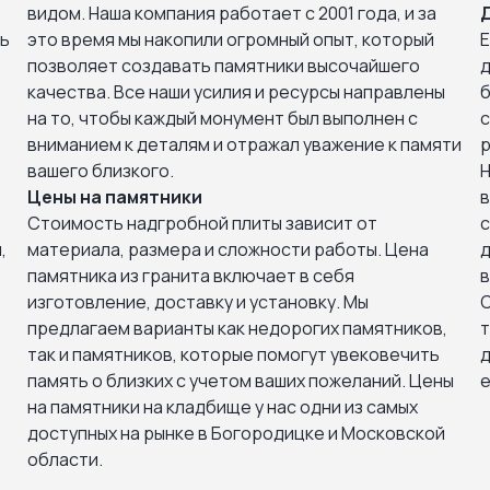
видом. Наша компания работает с 2001 года, и за
Д
ть
это время мы накопили огромный опыт, который
Е
позволяет создавать памятники высочайшего
д
качества. Все наши усилия и ресурсы направлены
б
на то, чтобы каждый монумент был выполнен с
с
вниманием к деталям и отражал уважение к памяти
р
вашего близкого.
Н
Цены на памятники
в
Стоимость надгробной плиты зависит от
с
,
материала, размера и сложности работы. Цена
д
памятника из гранита включает в себя
в
изготовление, доставку и установку. Мы
С
предлагаем варианты как недорогих памятников,
т
так и памятников, которые помогут увековечить
д
память о близких с учетом ваших пожеланий. Цены
е
на памятники на кладбище у нас одни из самых
доступных на рынке в Богородицке и Московской
области.