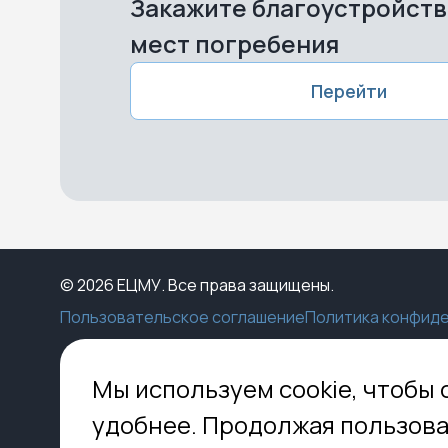
Закажите благоустройст
мест погребения
Перейти
© 2026 ЕЦМУ. Все права защищены.
Пользовательское соглашение
Политика конфид
Каталог
Конструктор
Пункты выдачи
Ко
Мы используем cookie, чтобы 
Услуги
О нас
Доставка
МО,
удобнее. Продолжая пользова
8 
Блог
Оплата