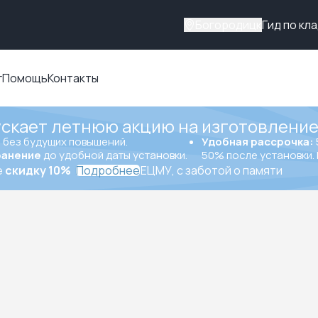
Богородицк
Гид по кл
г
Помощь
Контакты
ускает летнюю акцию на изготовление
ы
без будущих повышений.
Удобная рассрочка:
ранение
до удобной даты установки.
50% после установки. 
е
скидку 10%
Подробнее
ЕЦМУ, с заботой о памяти