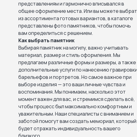
представлениям и гармонично вписывался в
общее оформление места. Или вы можете выбра
из ассортимента готовых вариантов, в каталоге
представлены фото памятников, чтобы помочь
вам определиться с решением.
Как выбрать памятник
Выбирая памятник на могилу, важно учитывать
материал, размер и стиль оформления. Мы
предлагаем различные формы и размеры, а также
дополнительные услуги по нанесению гравировки
барельефов и портретов. Но самое важное при
выборе изделия — это ваши личные чувства и
воспоминания. Мы понимаем, насколько этот
момент важен для вас, и стремимся сделать всё,
чтобы процесс был максимально комфортным и
уважительным. Наши специалисты с вниманием и
заботой помогут вам создать мемориал, который
будет отражать индивидуальность вашего
близкого.