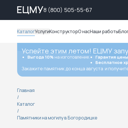
8 (800) 505-55-67
Каталог
Услуги
Конструктор
О нас
Наши работы
Бло
Успейте этим летом! ЕЦМУ зап
Выгода 10%
на изготовление.
Гарантия цен
Бесплатное х
Закажите памятник до конца августа
и получит
Главная
/
Каталог
/
Памятники на могилу в Богородицке