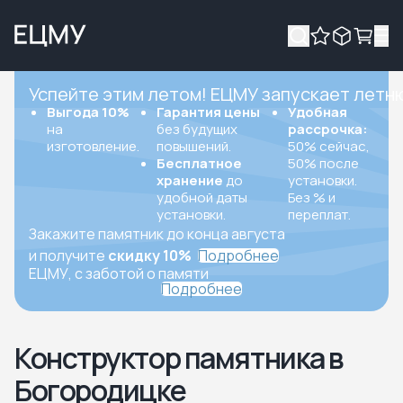
Успейте этим летом! ЕЦМУ запускает летн
Выгода 10%
Гарантия цены
Удобная
на
без будущих
рассрочка:
изготовление.
повышений.
50% сейчас,
Бесплатное
50% после
хранение
до
установки.
удобной даты
Без % и
установки.
переплат.
Закажите памятник до конца августа
и получите
скидку 10%
Подробнее
ЕЦМУ, с заботой о памяти
Подробнее
Конструктор памятника в
Богородицке