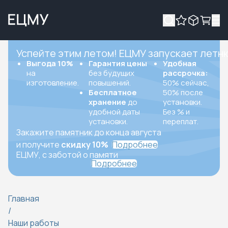
Успейте этим летом! ЕЦМУ запускает летн
Выгода 10%
Гарантия цены
Удобная
на
без будущих
рассрочка:
изготовление.
повышений.
50% сейчас,
Бесплатное
50% после
хранение
до
установки.
удобной даты
Без % и
установки.
переплат.
Закажите памятник до конца августа
и получите
скидку 10%
Подробнее
ЕЦМУ, с заботой о памяти
Подробнее
Главная
/
Наши работы