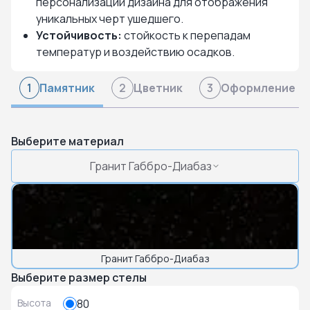
персонализации дизайна для отображения
уникальных черт ушедшего.
Устойчивость:
стойкость к перепадам
температур и воздействию осадков.
Памятник
Цветник
Оформление
1
2
3
Выберите материал
Гранит Габбро-Диабаз
Гранит Габбро-Диабаз
Выберите размер стелы
Высота
80