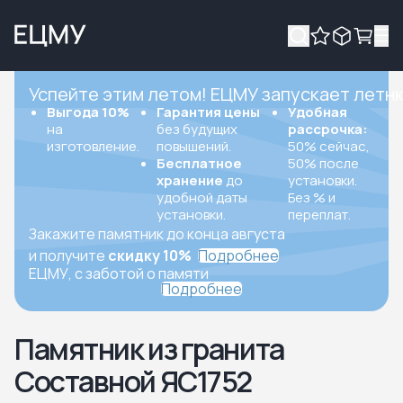
Успейте этим летом! ЕЦМУ запускает летн
Выгода 10%
Гарантия цены
Удобная
на
без будущих
рассрочка:
изготовление.
повышений.
50% сейчас,
Бесплатное
50% после
хранение
до
установки.
удобной даты
Без % и
установки.
переплат.
Закажите памятник до конца августа
и получите
скидку 10%
Подробнее
ЕЦМУ, с заботой о памяти
Подробнее
Памятник из гранита
Составной ЯС1752