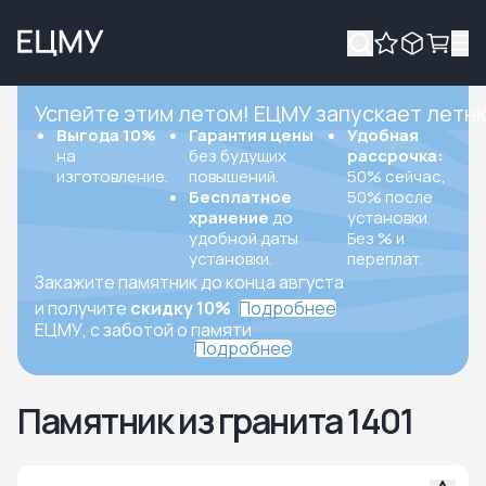
Успейте этим летом! ЕЦМУ запускает летн
Выгода 10%
Гарантия цены
Удобная
на
без будущих
рассрочка:
изготовление.
повышений.
50% сейчас,
Бесплатное
50% после
хранение
до
установки.
удобной даты
Без % и
установки.
переплат.
Закажите памятник до конца августа
и получите
скидку 10%
Подробнее
ЕЦМУ, с заботой о памяти
Подробнее
Памятник из гранита 1401