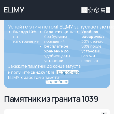
Успейте этим летом! ЕЦМУ запускает летн
Выгода 10%
Гарантия цены
Удобная
на
без будущих
рассрочка:
изготовление.
повышений.
50% сейчас,
Бесплатное
50% после
хранение
до
установки.
удобной даты
Без % и
установки.
переплат.
Закажите памятник до конца августа
и получите
скидку 10%
Подробнее
ЕЦМУ, с заботой о памяти
Подробнее
Памятник из гранита 1039