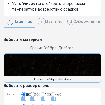
Устойчивость:
стойкость к перепадам
температур и воздействию осадков.
Памятник
Цветник
Оформление
1
2
3
Выберите материал
Гранит Габбро-Диабаз
Гранит Габбро-Диабаз
Выберите размер стелы
Высота
80
100
120
140