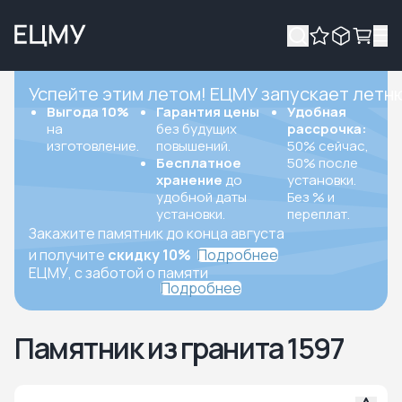
Успейте этим летом! ЕЦМУ запускает летн
Выгода 10%
Гарантия цены
Удобная
на
без будущих
рассрочка:
изготовление.
повышений.
50% сейчас,
Бесплатное
50% после
хранение
до
установки.
удобной даты
Без % и
установки.
переплат.
Закажите памятник до конца августа
и получите
скидку 10%
Подробнее
ЕЦМУ, с заботой о памяти
Подробнее
Памятник из гранита 1597