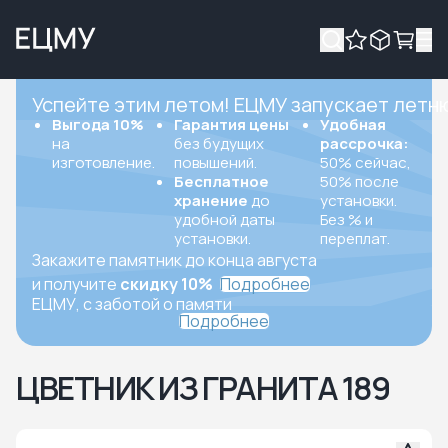
Успейте этим летом! ЕЦМУ запускает летн
Выгода 10%
Гарантия цены
Удобная
на
без будущих
рассрочка:
изготовление.
повышений.
50% сейчас,
Бесплатное
50% после
хранение
до
установки.
удобной даты
Без % и
установки.
переплат.
Закажите памятник до конца августа
и получите
скидку 10%
Подробнее
ЕЦМУ, с заботой о памяти
Подробнее
ЦВЕТНИК ИЗ ГРАНИТА 189