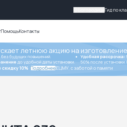
Богородицк
Гид по кл
г
Помощь
Контакты
ускает летнюю акцию на изготовление
ы
без будущих повышений.
Удобная рассрочка:
ранение
до удобной даты установки.
50% после установки. 
е
скидку 10%
Подробнее
ЕЦМУ, с заботой о памяти