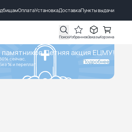
адбищам
Оплата
Установка
Доставка
Пункты выдачи
Поиск
Избранное
Заказы
Корзина
 памятников.
Летняя акция ЕЦМУ!
50% сейчас,
Подробнее
Без % и переплат.