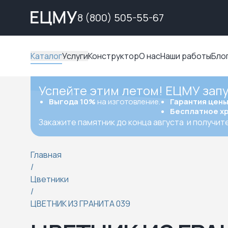
8 (800) 505-55-67
Каталог
Услуги
Конструктор
О нас
Наши работы
Бло
Успейте этим летом! ЕЦМУ зап
Выгода 10%
на изготовление.
Гарантия цен
Бесплатное х
Закажите памятник до конца августа
и получит
Главная
/
Цветники
/
ЦВЕТНИК ИЗ ГРАНИТА 039