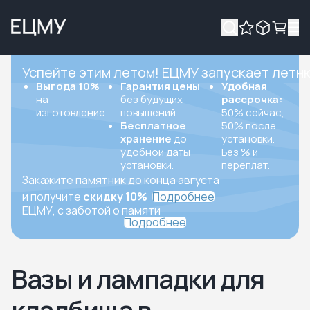
Успейте этим летом! ЕЦМУ запускает летн
Выгода 10%
Гарантия цены
Удобная
на
без будущих
рассрочка:
изготовление.
повышений.
50% сейчас,
Бесплатное
50% после
хранение
до
установки.
удобной даты
Без % и
установки.
переплат.
Закажите памятник до конца августа
и получите
скидку 10%
Подробнее
ЕЦМУ, с заботой о памяти
Подробнее
Вазы и лампадки для
кладбища в