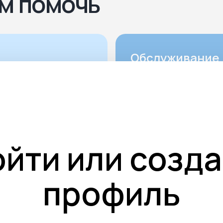
м помочь
Обслуживание 
Благоустройство м
захоронений включ
не только установ
и надгробной плиты
монтаж ограды. Им
ойти или созда
элемент выполняет
эстетическую фун
профиль
но также придаёт
мемориальному ко
законченный вид и