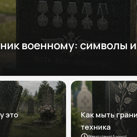
ник военному: символы и
у это
Как мыть гран
техника
Время чтения 5 минут