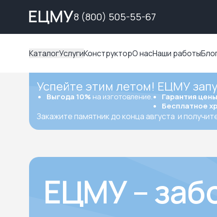
8 (800) 505-55-67
Каталог
Услуги
Конструктор
О нас
Наши работы
Бло
Успейте этим летом! ЕЦМУ зап
Выгода 10%
на изготовление.
Гарантия цен
Бесплатное х
Закажите памятник до конца августа
и получит
ЕЦМУ – заб