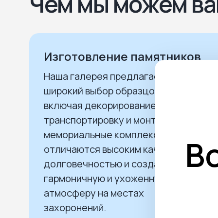
Чем мы можем ва
Изготовление памятников
Наша галерея предлагает
широкий выбор образцов и услуг,
включая декорирование,
транспортировку и монтаж. Наши
мемориальные комплексы
В
отличаются высоким качеством,
долговечностью и создают
гармоничную и ухоженную
атмосферу на местах
захоронений.