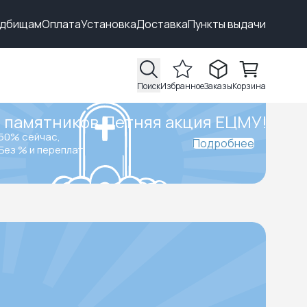
адбищам
Оплата
Установка
Доставка
Пункты выдачи
Поиск
Избранное
Заказы
Корзина
 памятников.
Летняя акция ЕЦМУ!
50% сейчас,
Подробнее
Без % и переплат.