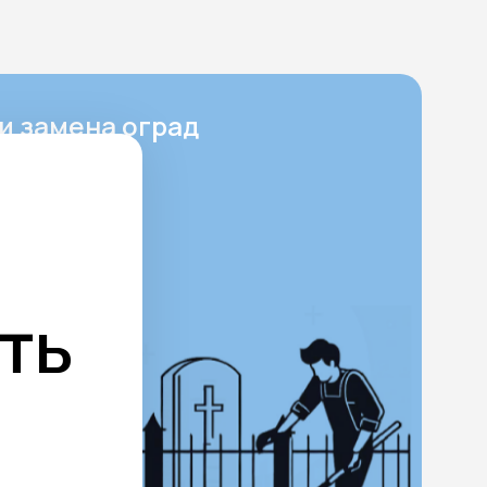
и замена оград
ест
ает в себя
ку памятника
, а также
енно данный
ть
 не только
кцию,
мплексу
 служит