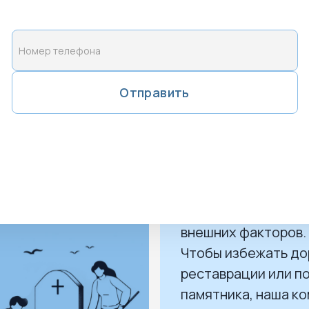
границей между уч
Узнать подробн
Отправить
 и уход за ним
Обслуживание 
Даже гранитные из
со временем могут
подвергнуться
разрушительному 
внешних факторов.
Чтобы избежать д
реставрации или п
памятника, наша к