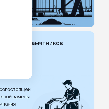
астками.
ее
и ремонт памятников
делия
воздействию
орогостоящей
олной замены
омпания