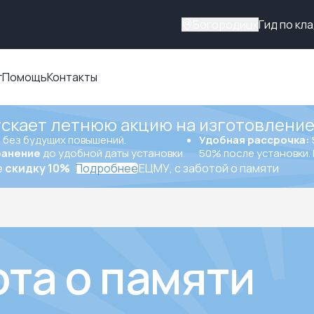
Богородицк
Гид по кл
г
Помощь
Контакты
ускает летнюю акцию на изготовление
ы
без будущих повышений.
Удобная рассрочка:
ранение
до удобной даты установки.
50% после установки. 
е
скидку 10%
Подробнее
ЕЦМУ, с заботой о памяти
ота о памяти